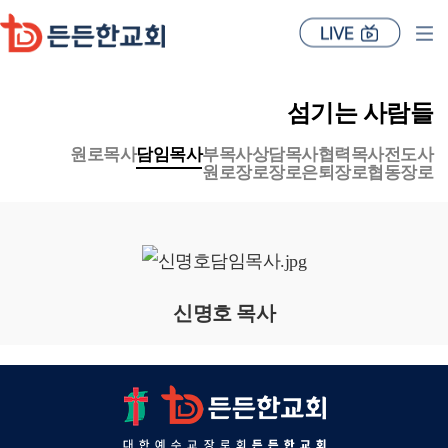
섬기는 사람들
원로목사
담임목사
부목사
상담목사
협력목사
전도사
원로장로
장로
은퇴장로
협동장로
신명호 목사