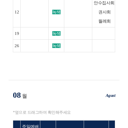
안수집사회,
양산
12
녹색
권사회
27
월례회
19
녹색
26
녹색
08
Agust
월
*옆으로 드래그하여 확인해주세요
주일예배