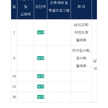
오후예배 및
일
및
강단색
회 의
행 사
특별프로그램
교회력
남선교회/
2
녹색
여전도회
월례회
안수집사회,
⋅
9
녹색
권사회
남경산기
월례회
10(월)-1
16
녹색
23
녹색
30
녹색