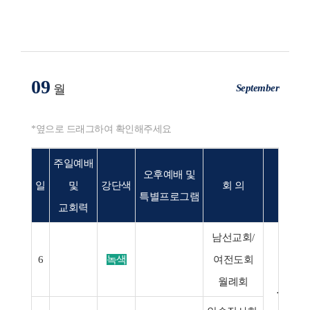
09
September
월
*옆으로 드래그하여 확인해주세요
주일예배
오후예배 및
일
및
강단색
회 의
특별프로그램
교회력
남선교회/
6
녹색
여전도회
월례회
⋅봉천시