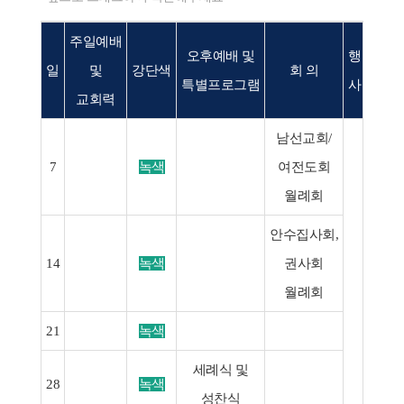
주일예배
오후예배 및
행
일
및
강단색
회 의
비 
특별프로그램
사
교회력
남선교회/
7
녹색
여전도회
월례회
안수집사회,
6(토
14
녹색
권사회
현충
월례회
21
녹색
세례식 및
28
녹색
성찬식