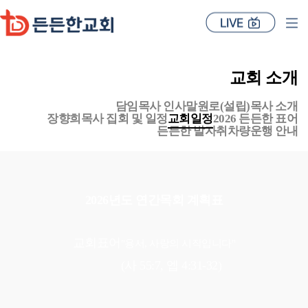
교회 소개
담임목사 인사말
원로(설립)목사 소개
장향희목사 집회 및 일정
교회일정
2026 든든한 표어
든든한 발자취
차량운행 안내
2026년도 연간목회 계획표
교회표어
"용서, 사랑의 시작입니다"
(사 55:7, 엡 4:31-32)