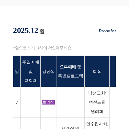
2025.12
December
월
*옆으로 드래그하여 확인해주세요
주일예배
오후예배 및
일
및
강단색
회 의
행 
특별프로그램
교회력
남선교회/
7
보라색
여전도회
월례회
ㆍ교회
안수집사회,
성탄
세례식 및