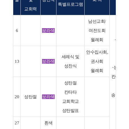
특별프로그램
교회력
남선교회/
6
보라색
여전도회
월례회
⋅교회
성탄발
안수집사회,
세례식 및
20(주일
13
보라색
권사회
성찬식
⋅성탄예배
월례회
칸타타 25
성탄절
⋅
칸타타
송구영신
20
성탄절
보라색
교회학교
31(목
성탄발표
27
흰색