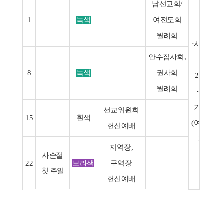
남선교회/
1
녹색
여전도회
월례회
⋅사순절 
안수집사회,
주일
8
녹색
권사회
22(주일)
월례회
⋅삼일절
기념예
선교위원회
15
흰색
(여전도회
헌신예배
25(수)
지역장,
사순절
22
보라색
구역장
첫 주일
헌신예배