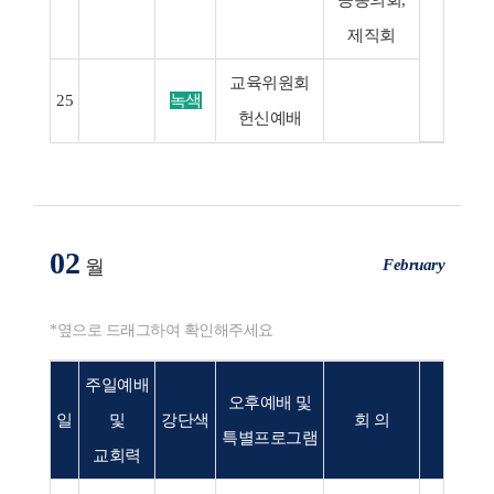
공동의회,
제직회
교육위원회
25
녹색
헌신예배
02
February
월
*옆으로 드래그하여 확인해주세요
주일예배
오후예배 및
일
및
강단색
회 의
행 사
특별프로그램
교회력