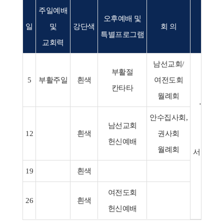
주일예배
오후예배 및
일
및
강단색
회 의
행 사
특별프로그램
교회력
남선교회/
부활절
5
부활주일
흰색
여전도회
칸타타
월례회
⋅행복
안수집사회,
12(주일
남선교회
12
흰색
권사회
⋅
헌신예배
월례회
서울관악
21(화
19
흰색
여전도회
26
흰색
헌신예배