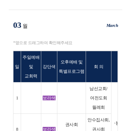
03
March
월
*옆으로 드래그하여 확인해주세요
주일예배
오후예배 및
일
및
강단색
회 의
행 사
특별프로그램
교회력
남선교회/
1
보라색
여전도회
월례회
안수집사회,
⋅봉천시
권사회
8
보라색
권사회