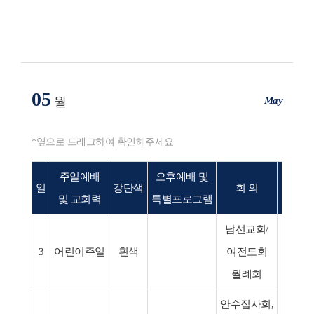
05
May
월
*옆으로 드래그하여 확인해주세요
주일예배
오후예배 및
일
강단색
회 의
행 
및 교회력
특별프로그램
남선교회/
3
어린이주일
흰색
여전도회
월례회
⋅사모
안수집사회,