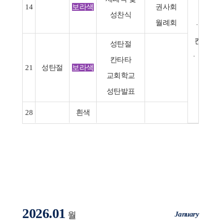
14
보라색
권사회
21(주
성찬식
월례회
ㆍ성탄예
칸타타 2
성탄절
ㆍ송구영
칸타타
21
성탄절
보라색
31(
교회학교
성탄발표
28
흰색
2026.01
January
월