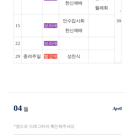
17(화)
헌신예배
월례회
⋅고난주
안수집사회
30(월)-4/
15
보라색
헌신예배
22
보라색
29
종려주일
빨강색
성찬식
04
April
월
*옆으로 드래그하여 확인해주세요