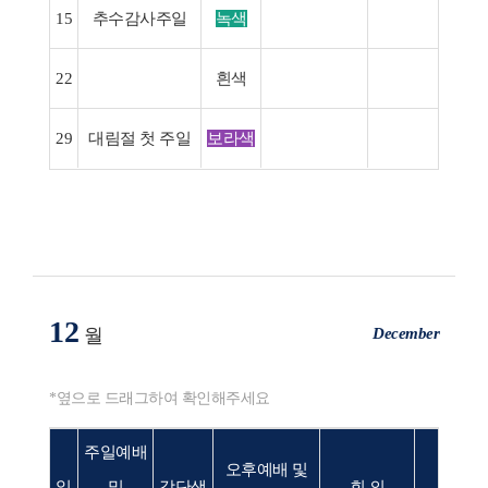
15
추수감사주일
녹색
22
흰색
⋅
29
대림절 첫 주일
보라색
12
December
월
*옆으로 드래그하여 확인해주세요
주일예배
오후예배 및
일
및
강단색
회 의
행 사