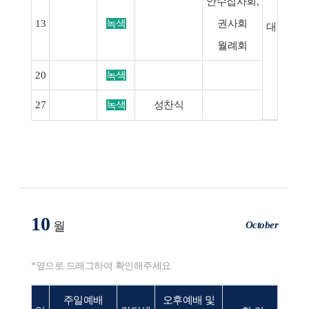
안수집사회,
13
녹색
권사회
대한예수
월례회
15(화
20
녹색
27
녹색
성찬식
10
October
월
*옆으로 드래그하여 확인해주세요
주일예배
오후예배 및