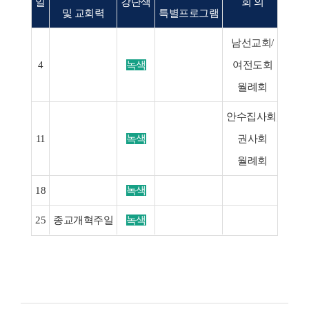
일
강단색
회 의
및 교회력
특별프로그램
남선교회/
4
녹색
여전도회
월례회
안수집사회,
서울
11
녹색
권사회
2
월례회
18
녹색
25
종교개혁주일
녹색