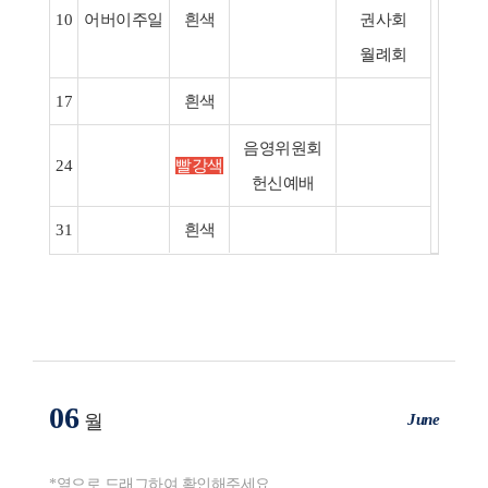
11(월)-
10
어버이주일
흰색
권사회
⋅THE
월례회
테마
17
흰색
30(
음영위원회
24
빨강색
헌신예배
31
흰색
06
June
월
*옆으로 드래그하여 확인해주세요