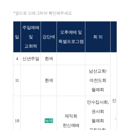
*옆으로 드래그하여 확인해주세요
주일예배
오후예배 및
일
및
강단색
회 의
행
특별프로그램
교회력
4
신년주일
흰색
남선교회/
11
흰색
여전도회
월례회
신년특별
안수집사회,
5(월)
권사회
제직회
⋅공동의
18
녹색
월례회
헌신예배
18