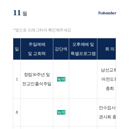
11
Nobember
월
*옆으로 드래그하여 확인해주세요
주일예배
오후예배 및
일
강단색
회 의
및 교회력
특별프로그램
남선교회/
창립30주년 및
교
1
녹색
여전도회
전교인출석주일
총회
안수집사회,
8
녹색
권사회 총회