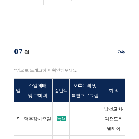
07
July
월
*옆으로 드래그하여 확인해주세요
주일예배
오후예배 및
일
강단색
회 의
및 교회력
특별프로그램
남선교회/
5
맥추감사주일
녹색
여전도회
월례회