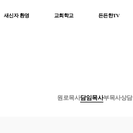
새신자 환영
교회학교
든든한TV
원로목사
담임목사
부목사
상담