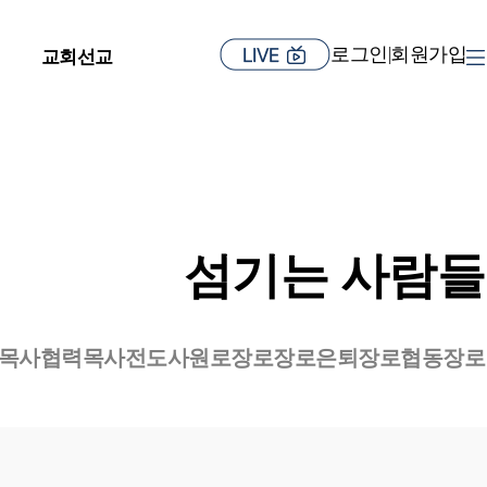
로그인
회원가입
|
교회선교
섬기는 사람들
목사
협력목사
전도사
원로장로
장로
은퇴장로
협동장로