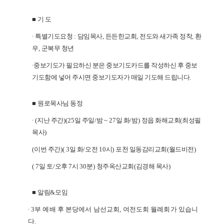
■
기 도
∙
특별기도요청
:
담임목사
,
든든한교회
,
전도와 새가족 정착
,
환
우
,
군복무 청년
∙
중보기도가 필요하신 분은 중보기도카드를 작성하신 후 중보
기도함에 넣어
주시면 중보기도자가 매일 기도해 드립니다
.
■
원로목사님 동정
∙
(
지난 주간
)(25
일 주일
/
밤
~ 27
일 화
/
밤
)
정읍 화해교회
(
최성필
목사
)
(
이번 주간
)( 3
일 화
/
오전
10
시
)
포천 일동감리교회
(
월드비전
)
( 7
일 토
/
오후
7
시
30
분
)
청주옥산교회
(
김경해 목사
)
■
알림
&
모임
∙
3
부 예배 후 본당에서 남선교회
,
여전도회 월례회가 있습니
다
.