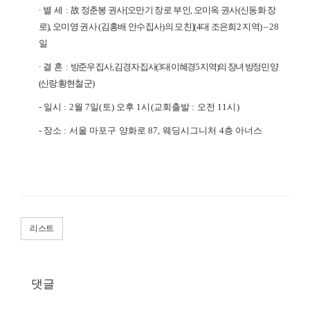
∙
별 세
:
故
정춘봉 권사
[
오만기 장로 부인
,
오미옥 권사
(
신동화 장
로
),
오미영 권사
(
김홍배 안수집사
)
의 모친
](4
대 조은희
2
지역
)
–
28
일
∙
결 혼
:
방준우 집사
,
김경자 집사
(3
대 이혜경
5
지역
)
의 장녀 방정민 양
(
신랑
:
황현철 군
)
-
일시
: 2
월
7
일
(
토
)
오후
1
시
(
교회출발
:
오전
11
시
)
-
장소
:
서울 마포구 양화로
87,
웨딩시그니처
4
층 아너스
리스트
댓글