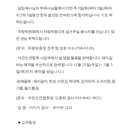
∙
담임목사님과 부목사님들께서 이번 주
3
일
(
화
)
부터
5
일
(
목
)
까
지
2
박
3
일동안
한국 셀모임 컨퍼런스에 참석하십니다
.
기도 부
탁드립니다
.
∙
차량위원회에서 차량위원으로 섬겨주실 봉사자를 모십니다
.
많
은 관심 부탁드립니다
.
(
문의
:
차량위원장 전주영 장로
010-3760-9120)
∙
여전도연합회 사업부에서 설 명절 물품을 판매합니다
.
돼지갈
비는 예약을 우선적
으로
판매합니다
. (1
월
25
일
(
주일
) ~ 2
월
5
일
(
목
)
까지 예약을 받습니다
.)
-
판매품목
:
돼지갈비
,
한과
,
서천김
,
떡국떡
,
감자만두
,
도라지청
,
참
기름
,
들기름 등
(
문의
:
여전도연합회장 도종희 권사
010-8642-3821)
∙
임 명
:
이미지 집사
–
유아부 교사
■
교우동정