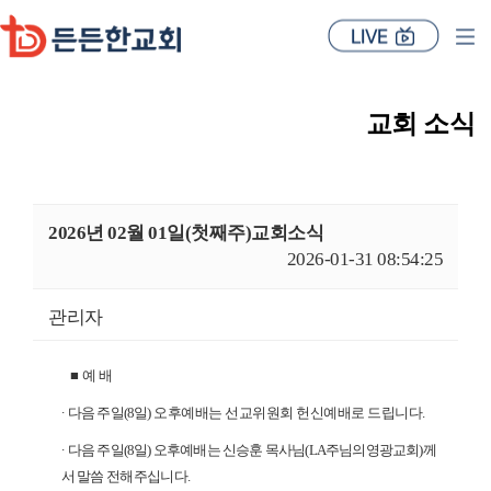
교회 소식
2026년 02월 01일(첫째주)교회소식
2026-01-31 08:54:25
관리자
■
예 배
∙
다음 주일
(8
일
)
오후예배는 선교위원회 헌신예배로 드립니다
.
∙
다음 주일
(8
일
)
오후예배는 신승훈 목사님
(LA
주님의영광교회
)
께
서
말씀 전해주십니다
.